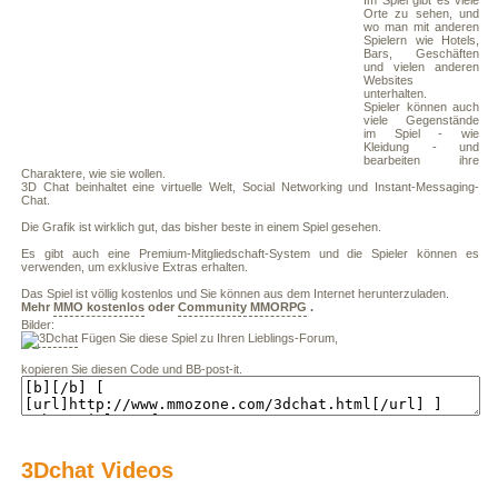
Im Spiel gibt es viele
Orte zu sehen, und
wo man mit anderen
Spielern wie Hotels,
Bars, Geschäften
und vielen anderen
Websites
unterhalten.
Spieler können auch
viele Gegenstände
im Spiel - wie
Kleidung - und
bearbeiten ihre
Charaktere, wie sie wollen.
3D Chat beinhaltet eine virtuelle Welt, Social Networking und Instant-Messaging-
Chat.
Die Grafik ist wirklich gut, das bisher beste in einem Spiel gesehen.
Es gibt auch eine Premium-Mitgliedschaft-System und die Spieler können es
verwenden, um exklusive Extras erhalten.
Das Spiel ist völlig kostenlos und Sie können aus dem Internet herunterzuladen.
Mehr
MMO kostenlos
oder
Community MMORPG
.
Bilder:
Fügen Sie diese Spiel zu Ihren Lieblings-Forum,
kopieren Sie diesen Code und BB-post-it.
3Dchat Videos