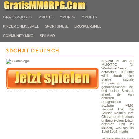
GRATIS MMORPG
MMOFPS
MMORPG
MMORTS
KINDER ONLINESPIEL
SPORTSPIELE
BROSWERSPIEL
COMMUNITY MMO
SIM MMO
3DCHAT DEUTSCH
3DChat ist ein 3D
MMORPG für
Windows-Clients
entwickelt. 3D-Chat
wird durch eine
starke soziale
Komponente
gekennzeichnet ist,
und seine Struktur
ähnelt der von
anderen
erfolgreichen
sozialen MMO
Second Life. Die
Spieler können ihre
Charaktere mit einem
umfangreichen Editor
erstellen und zu
kleiden, wie sie im
Spiel Spaß macht.