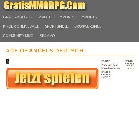
GRATIS MMORPG
MMOFPS
MMORPG
MMORTS
KINDER ONLINESPIEL
SPORTSPIELE
BROSWERSPIEL
COMMUNITY MMO
SIM MMO
ACE OF ANGELS DEUTSCH
Mehr
MMO
kostenlos
oder
Kostenlose sim
MMO
.
Bilder: