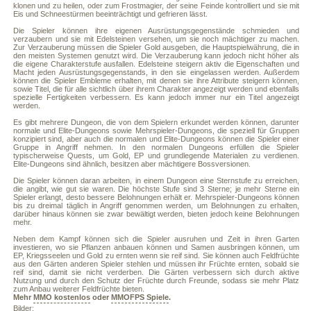
klonen und zu heilen, oder zum Frostmagier, der seine Feinde kontrolliert und sie mit
Eis und Schneestürmen beeinträchtigt und gefrieren lässt.
Die Spieler können ihre eigenen Ausrüstungsgegenstände schmieden und
verzaubern und sie mit Edelsteinen versehen, um sie noch mächtiger zu machen.
Zur Verzauberung müssen die Spieler Gold ausgeben, die Hauptspielwährung, die in
den meisten Systemen genutzt wird. Die Verzauberung kann jedoch nicht höher als
die eigene Charakterstufe ausfallen. Edelsteine steigern aktiv die Eigenschaften und
Macht jeden Ausrüstungsgegenstands, in den sie eingelassen werden. Außerdem
können die Spieler Embleme erhalten, mit denen sie ihre Attribute steigern können,
sowie Titel, die für alle sichtlich über ihrem Charakter angezeigt werden und ebenfalls
spezielle Fertigkeiten verbessern. Es kann jedoch immer nur ein Titel angezeigt
werden.
Es gibt mehrere Dungeon, die von dem Spielern erkundet werden können, darunter
normale und Elite-Dungeons sowie Mehrspieler-Dungeons, die speziell für Gruppen
konzipiert sind, aber auch die normalen und Elite-Dungeons können die Spieler einer
Gruppe in Angriff nehmen. In den normalen Dungeons erfüllen die Spieler
typischerweise Quests, um Gold, EP und grundlegende Materialen zu verdienen.
Elite-Dungeons sind ähnlich, besitzen aber mächtigere Bossversionen.
Die Spieler können daran arbeiten, in einem Dungeon eine Sternstufe zu erreichen,
die angibt, wie gut sie waren. Die höchste Stufe sind 3 Sterne; je mehr Sterne ein
Spieler erlangt, desto bessere Belohnungen erhält er. Mehrspieler-Dungeons können
bis zu dreimal täglich in Angriff genommen werden, um Belohnungen zu erhalten,
darüber hinaus können sie zwar bewältigt werden, bieten jedoch keine Belohnungen
mehr.
Neben dem Kampf können sich die Spieler ausruhen und Zeit in ihren Garten
investieren, wo sie Pflanzen anbauen können und Samen ausbringen können, um
EP, Kriegsseelen und Gold zu ernten wenn sie reif sind. Sie können auch Feldfrüchte
aus den Gärten anderen Spieler stehlen und müssen ihr Früchte ernten, sobald sie
reif sind, damit sie nicht verderben. Die Gärten verbessern sich durch aktive
Nutzung und durch den Schutz der Früchte durch Freunde, sodass sie mehr Platz
zum Anbau weiterer Feldfrüchte bieten.
Mehr
MMO kostenlos
oder
MMOFPS Spiele
.
Bilder: