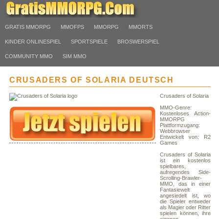
GRATIS MMORPG
MMOFPS
MMORPG
MMORTS
KINDER ONLINESPIEL
SPORTSPIELE
BROSWERSPIEL
COMMUNITY MMO
SIM MMO
CRUSADERS OF SOLARIA DEUTSCH
Crusaders of Solaria
MMO-Genre:
Kostenloses Action-
MMORPG
Plattformzugang:
Webbrowser
Entwickelt von: R2
Games
Crusaders of Solaria
ist ein kostenlos
spielbares,
aufregendes Side-
Scrolling-Brawler-
MMO, das in einer
Fantasiewelt
angesiedelt ist, wo
die Spieler entweder
als Magier oder Ritter
spielen können, ihre