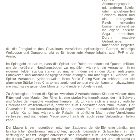
eigenen
Abenteuergruppen
mit anderen Spieler
oder angeheuerten
Söldnern bilden und
ein aufregendes
Reich erkunden
können, während sie
ihr eigene epische
Saga schreiben.
Durch massive
Gildenkriege,
tauschbare Begleiter,
die die Fertigkeiten des Charakters verstärken, spielereigene Farmen, mächtige
Weltbosse und Dungeons, gibt es für jeden jede Menge Inhalte, auch PvP in der
Arena.
Im Spiel geht es darum, dass die Spieler das Reich erkunden und Quests erfüllen,
um den größeren Handlungsbogen zu enthüllen, während sie versuchen, ihren
eigenen Helden ständig stärker zu machen, indem sie in den Stufen aufsteigen,
Fähigkeiten und Ausrüstungsgegenstände erlangen, um mächtiger zu werden. Die
Spieler versuchen typischerweise, ihren Battle Rating-Wert zu erhöhen, der die
allgemeine Stärke ihres Charakters angibt und genutzt werden kann, um abzuwägen,
wie mächtig sie gegenüber Monstern und anderen Spielern sind.
Zu Spielbeginn können die Spieler zwischen 2 verschiedenen Klassen wählen: dem
Ritter und dem Magier. Der Ritter ist eine starke Nahkampfklasse, der mit Schwert
und Schild der typische Frontlinienkämpfer ist. Er kann sich in 2 unterschiedliche
Unterklassen weiterentwickeln, entweder zum Chaosritter oder zum Paladin. Der
Chaosritter ist eine berserkerartige Klasse, dessen Fokus ausschließlich auf Angriff
im wilden Kampf liegt, während der Paladin mit göttlicher Macht seine Verteidigung
verbessert und mit heiliger Magie sowohl sich als auch seine Verbündeten heilen
kann.
Der Magier ist ein mysteriöser, mächtiger Zauberer, der die Elemente bändigt, um
fürchterliche Zerstörung anzurichten, jedoch besondere Schwächen in der
Verteidigung besitzt. Magier entwickeln sich entweder zum Schattenmagier weiter,
der dunkle Zauber wirkt und eine Vielzahl an Möglichkeiten besitzt, um sich selbst zu