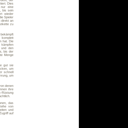
uest, der
tiert. Dies
 nur eine
 bis sein
rt wieder
ie Spieler
 direkt an
tkette zu
 bekämpft
komplett
n hat. Die
 kämpfen
, und den
s, bis der
mmte Menge
e gut sie
ecken, um
er schnell
hrung, um
 von denen
önnen ihre
is-Rüstung
chtlich.
nnen, das
Reihe von
eiten und
ugriff auf