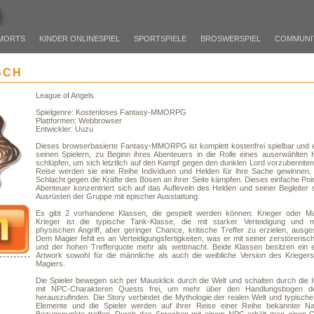
MORTS
KINDER ONLINESPIEL
SPORTSPIELE
BROSWERSPIEL
COMMUNI
SCH
League of Angels
Spielgenre: Kostenloses Fantasy-MMORPG
Plattformen: Webbrowser
Entwickler: Uuzu
Dieses browserbasierte Fantasy-MMORPG ist komplett kostenfrei spielbar und e
seinen Spielern, zu Beginn ihres Abenteuers in die Rolle eines auserwählten 
schlüpfen, um sich letztlich auf den Kampf gegen den dunklen Lord vorzubereiten.
Reise werden sie eine Reihe Individuen und Helden für ihre Sache gewinnen, 
Schlacht gegen die Kräfte des Bösen an ihrer Seite kämpfen. Dieses einfache Poin
Abenteuer konzentriert sich auf das Aufleveln des Helden und seiner Begleiter
Ausrüsten der Gruppe mit epischer Ausstattung.
Es gibt 2 vorhandene Klassen, die gespielt werden können: Krieger oder Ma
Krieger ist die typische Tank-Klasse, die mit starker Verteidigung und 
physischen Angriff, aber geringer Chance, kritische Treffer zu erzielen, ausgest
Dem Magier fehlt es an Verteidigungsfertigkeiten, was er mit seiner zerstöreris
und der hohen Trefferquote mehr als wettmacht. Beide Klassen besitzen ein e
Artwork sowohl für die männliche als auch die weibliche Version des Krieger
Magiers.
Die Spieler bewegen sich per Mausklick durch die Welt und schalten durch die I
mit NPC-Charakteren Quests frei, um mehr über den Handlungsbogen de
herauszufinden. Die Story verbindet die Mythologie der realen Welt und typisch
Elemente und die Spieler werden auf ihrer Reise einer Reihe bekannter 