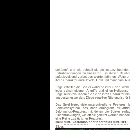
gekämpft und wie schnell sie die Instanz beende
Extrabelohnungen zu kassieren. Bei diesen Belohnu
aufgelevelt und verbessert werden können. Weitere
ihren Charakter aufzuleveln, Gold und manchmal Aus
Engel erhalten die Spieler während ihrer Reise, wobe
jeder seinen eigenen Angriffe und einen Heiligensch
Engel aufleveln, indem sie sie an ihren Charakter b
ausgestattet werden. Diese einteilige Rüstung ist für 
Das Spiel bietet viele unterschiedliche Features
Schmiedesystem, das ihnen ermöglicht, die Attr
Belohnungs-Features, mit denen die Spieler einfa
Einschränkungen, wie oft sie genutzt werden können. 
eine Reihe zusätzlicher Features.
Mehr
MMO kostenlos
oder
Kostenlos MMORPG
.
Bilder: