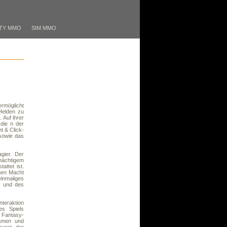
TY MMO
SIM MMO
rmöglicht
Helden zu
 Auf ihrer
die n der
t & Click-
 sowie das
gier. Der
mächtigem
attet ist.
chen Macht
inmaliges
s und des
nteraktion
s Spiels
e Fantasy-
Namen und