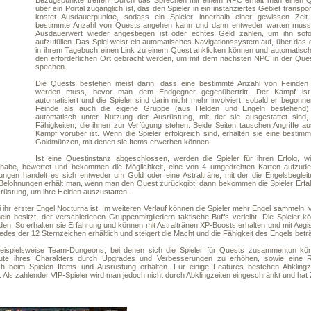
Bezugspunkte treffen. Durch das Sprechen mit einem NPC erhält man einen Q
über ein Portal zugänglich ist, das den Spieler in ein instanziertes Gebiet transpor
kostet Ausdauerpunkte, sodass ein Spieler innerhalb einer gewissen Zeit
bestimmte Anzahl von Quests angehen kann und dann entweder warten muss,
Ausdauerwert wieder angestiegen ist oder echtes Geld zahlen, um ihn sofo
aufzufüllen. Das Spiel weist ein automatisches Navigationssystem auf, über das d
in ihrem Tagebuch einen Link zu einem Quest anklicken können und automatisch
den erforderlichen Ort gebracht werden, um mit dem nächsten NPC in der Ques
spechen.
Die Quests bestehen meist darin, dass eine bestimmte Anzahl von Feinden
werden muss, bevor man dem Endgegner gegenübertritt. Der Kampf ist 
automatisiert und die Spieler sind darin nicht mehr involviert, sobald er begonne
Feinde als auch die eigene Gruppe (aus Helden und Engeln bestehend)
automatisch unter Nutzung der Ausrüstung, mit der sie ausgestattet sind
Fähigkeiten, die ihnen zur Verfügung stehen. Beide Seiten tauschen Angriffe au
Kampf vorüber ist. Wenn die Spieler erfolgreich sind, erhalten sie eine besti
Goldmünzen, mit denen sie Items erwerben können.
Ist eine Questinstanz abgeschlossen, werden die Spieler für ihren Erfolg, wi
t habe, bewertet und bekommen die Möglichkeit, eine von 4 umgedrehten Karten aufzud
ngen handelt es sich entweder um Gold oder eine Astralträne, mit der die Engelsbegleit
 Belohnungen erhält man, wenn man den Quest zurückgibt; dann bekommen die Spieler Erfa
rüstung, um ihre Helden auszustatten.
i ihr erster Engel Nocturna ist. Im weiteren Verlauf können die Spieler mehr Engel sammeln,
ein besitzt, der verschiedenen Gruppenmitgliedern taktische Buffs verleiht. Die Spieler k
inden. So erhalten sie Erfahrung und können mit Astraltränen XP-Boosts erhalten und mit Aeg
jedes der 12 Sternzeichen erhältlich und steigert die Macht und die Fähigkeit des Engels beträ
, beispielsweise Team-Dungeons, bei denen sich die Spieler für Quests zusammentun kö
ibute ihres Charakters durch Upgrades und Verbesserungen zu erhöhen, sowie eine 
ch beim Spielen Items und Ausrüstung erhalten. Für einige Features bestehen Abklingz
Als zahlender VIP-Spieler wird man jedoch nicht durch Abklingzeiten eingeschränkt und hat Z