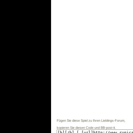
Fügen Sie diese Spiel zu Ihren Lieblings-Forum,
kopieren Sie diesen Code und BB-post-it.