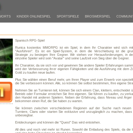
MORTS
KINDER ONLINESPIEL
SPORTSPIELE
BROSWERSPIEL
COMMUNI
Spanisch RPG-Spiel
Runica kostenlos MMORPG ist ein Spiel, in dem Ihr Charakter wird sich mi
"Ausführen". Es ist ein Spiel-System, in dem die Verschiebung ist die gru
Strategie zu besiegen Ihre Gegner. Wir stehen vor Herausforderungen, in de
einzelne Spieler wird sein "Avatar" und seine Laufzeit von Sieg über die Gegner.
Ihr Charakter, da sie sich vor und gewinnen Sie andere Spieler Erfahrungen samme
wird der Verbesserung ihrer eigenen Fähigkeiten und die Ausführung mit dem Z
Gold zu kaufen neue laufen.
Plus Sie wählen einen Beruf mehr, um Ihren Player und zum Erwerb von speziell
die Sie verbessern können. Alle, so können Sie selbst bestimmen, Ihre eigene Stra
Nehmen Sie an Turnieren teil, können Sie sich einem Clan, klettern, entscheidet 
Betrieb oder Formular erreichen Sie Ihre eigenen. Sie führen zu kaufen, zu verk
den Handel mit anderen Spielern. Neben der Erfahrung, dass Niveau und Ärger 
bekommen einen Ruf, die Sie haben zu warten.
Sie können zwischen verschiedenen Regionen auf der Suche nach neuen
Turniere, Clans oder starten Sie exklusive und unzugänglich zu machen, dass 
unbesiegbar.
Entdeckungen und können die "Quest" Das wird entstehen.
All dies und noch viel mehr ist Runen. Sowohl die Entladung des Spiels, da die In