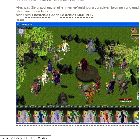
und eine hohe Charakter ist absolut kostenlos!
Alles was Sie brauchen, ist eine Internet-Verbindung zu spielen beginnen und ent
alles, was Ihnen Runica.
Mehr
MMO kostenlos
oder
Kostenlos MMORPG
.
Bilder: