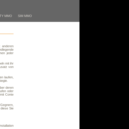
TY MMO
SIM MMO
t anderen
ndlegende
nen jeder
ln mit ihr
usatz von
en laufen,
tegie.
über deren
aufen oder
mit Conte
 Gegnern,
diese Sie
stallation