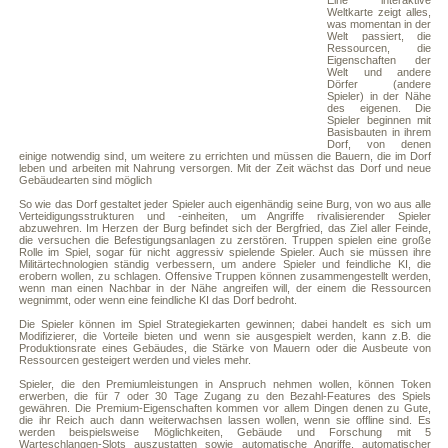
Eine interaktive
Weltkarte zeigt alles,
was momentan in der
Welt passiert, die
Ressourcen, die
Eigenschaften der
Welt und andere
Dörfer (andere
Spieler) in der Nähe
des eigenen. Die
Spieler beginnen mit
Basisbauten in ihrem
Dorf, von denen
einige notwendig sind, um weitere zu errichten und müssen die Bauern, die im Dorf
leben und arbeiten mit Nahrung versorgen. Mit der Zeit wächst das Dorf und neue
Gebäudearten sind möglich
So wie das Dorf gestaltet jeder Spieler auch eigenhändig seine Burg, von wo aus alle
Verteidigungsstrukturen und -einheiten, um Angriffe rivalisierender Spieler
abzuwehren. Im Herzen der Burg befindet sich der Bergfried, das Ziel aller Feinde,
die versuchen die Befestigungsanlagen zu zerstören. Truppen spielen eine große
Rolle im Spiel, sogar für nicht aggressiv spielende Spieler. Auch sie müssen ihre
Militärtechnologien ständig verbessern, um andere Spieler und feindliche KI, die
erobern wollen, zu schlagen. Offensive Truppen können zusammengestellt werden,
wenn man einen Nachbar in der Nähe angreifen will, der einem die Ressourcen
wegnimmt, oder wenn eine feindliche KI das Dorf bedroht.
Die Spieler können im Spiel Strategiekarten gewinnen; dabei handelt es sich um
Modifizierer, die Vorteile bieten und wenn sie ausgespielt werden, kann z.B. die
Produktionsrate eines Gebäudes, die Stärke von Mauern oder die Ausbeute von
Ressourcen gesteigert werden und vieles mehr.
Spieler, die den Premiumleistungen in Anspruch nehmen wollen, können Token
erwerben, die für 7 oder 30 Tage Zugang zu den Bezahl-Features des Spiels
gewähren. Die Premium-Eigenschaften kommen vor allem Dingen denen zu Gute,
die ihr Reich auch dann weiterwachsen lassen wollen, wenn sie offline sind. Es
werden beispielsweise Möglichkeiten, Gebäude und Forschung mit 5
Warteschlangen-Slots auszustatten sowie automatische Angriffe, automatischer