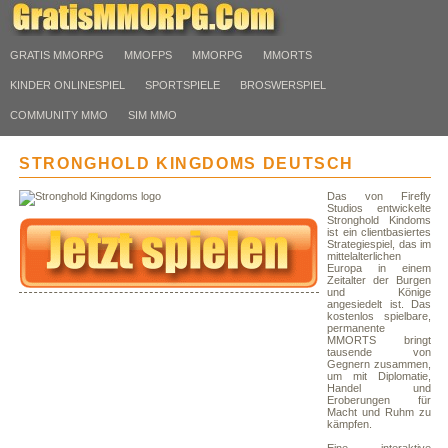
GRATIS MMORPG
MMOFPS
MMORPG
MMORTS
KINDER ONLINESPIEL
SPORTSPIELE
BROSWERSPIEL
COMMUNITY MMO
SIM MMO
STRONGHOLD KINGDOMS DEUTSCH
Das von Firefly
Studios entwickelte
Stronghold Kindoms
ist ein clientbasiertes
Strategiespiel, das im
mittelalterlichen
Europa in einem
Zeitalter der Burgen
und Könige
angesiedelt ist. Das
kostenlos spielbare,
permanente
MMORTS bringt
tausende von
Gegnern zusammen,
um mit Diplomatie,
Handel und
Eroberungen für
Macht und Ruhm zu
kämpfen.