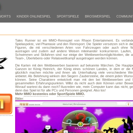
MORTS
KINDER ONLINESPIEL
SPORTSPIELE
BROSWERSPIEL
COMMUNI
Tales Runner ist ein MMO-Rennspiel von Rhaon Entertainment. Es verbinde
Spielaspekte, viel Phantasie und den Rennsport. Die Spieler versetzen sich in di
Figuren, die mit verschiedenen Arten von Fahrzeugen oder auch ohne W
austragen und zudem auf andere Weisen miteinander konkurrieren. Laufen, 
Schwimmen und Skifahren sind nur einige der Wettbewerbsmöglichkeiten, die al
Team-, Überlebens-oder Relaiswettkampf ausgetragen werden können.
Die Karten mit den Wettbewerben basieren auf bekannte Märchen. Die Hauptp
Ganzen ist König Heinrich, der König eines schönen Landes, in dem er die
glücklich machen möchte und ihnen als Unterhaltung viele verschiedene We
anbietet. Als Belohnung winken den Siegern Zaubersteine, die einem jeden Wunsc
können. Seine Charaktere entwickelt man mit den bei Wettbewerben und 
gesammelten Erfahrungspunkten. Willst du nicht auch dein Können unter Beweis
Worauf wartest du dann noch? Ausreden wie, mein Computer kann das nicht, gel
denn das Spiel ist für alle PCs und Personen geeignet. Also los!
Mehr
MMO kostenlos
oder
SportSpiele MMO
.
Bilder: