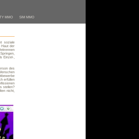
TY MMO
SIM MMO
t soziale
e Haut der
ettrennen
Springen,
s Einzel-,
erson des
 Menschen
ttbewerbe
h erfüllen
Missionen
 stellen?
ten nicht,