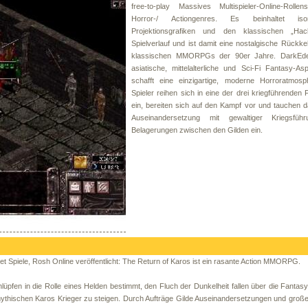
free-to-play Massives Multispieler-Online-Rollen
Horror-/ Actiongenres. Es beinhaltet isom
Projektionsgrafiken und den klassischen „Hac
Spielverlauf und ist damit eine nostalgische Rückk
klassischen MMORPGs der 90er Jahre. DarkEde
asiatische, mittelalterliche und Sci-Fi Fantasy-A
schafft eine einzigartige, moderne Horroratmosp
Spieler reihen sich in eine der drei kriegführenden 
ein, bereiten sich auf den Kampf vor und tauchen d
Auseinandersetzung mit gewaltiger Kriegsfüh
Belagerungen zwischen den Gilden ein.
 Spiele, Rosh Online veröffentlicht: The Return of Karos ist ein rasante Action MMORPG.
üpfen in die Rolle eines Helden bestimmt, den Fluch der Dunkelheit fallen über die Fantas
ythischen Karos Krieger zu steigen. Durch Aufträge Gilde Auseinandersetzungen und große