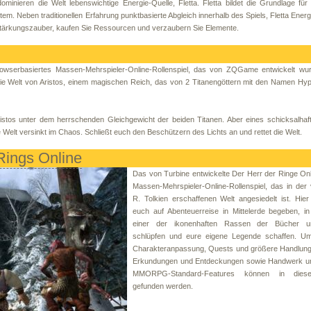
minieren die Welt lebenswichtige Energie-Quelle, Fletta. Fletta bildet die Grundlage für
tem. Neben traditionellen Erfahrung punktbasierte Abgleich innerhalb des Spiels, Fletta Energ
Stärkungszauber, kaufen Sie Ressourcen und verzaubern Sie Elemente.
browserbasiertes Massen-Mehrspieler-Online-Rollenspiel, das von ZQGame entwickelt wur
 die Welt von Aristos, einem magischen Reich, das von 2 Titanengöttern mit den Namen Hy
stos unter dem herrschenden Gleichgewicht der beiden Titanen. Aber eines schicksalhaf
Welt versinkt im Chaos. Schließt euch den Beschützern des Lichts an und rettet die Welt.
Rings Online
Das von Turbine entwickelte Der Herr der Ringe Onli
Massen-Mehrspieler-Online-Rollenspiel, das in der
R. Tolkien erschaffenen Welt angesiedelt ist. Hier
euch auf Abenteuerreise in Mittelerde begeben, in
einer der ikonenhaften Rassen der Bücher u
schlüpfen und eure eigene Legende schaffen. U
Charakteranpassung, Quests und größere Handlung
Erkundungen und Entdeckungen sowie Handwerk u
MMORPG-Standard-Features können in dies
gefunden werden.