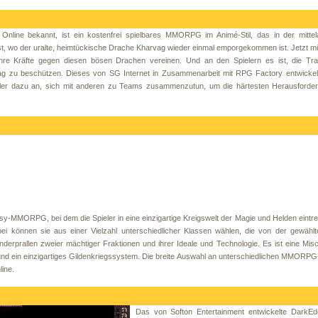
nline bekannt, ist ein kostenfrei spielbares MMORPG im Animé-Stil, das in der mittelal
 ist, wo der uralte, heimtückische Drache Kharvag wieder einmal emporgekommen ist. Jetzt m
re Kräfte gegen diesen bösen Drachen vereinen. Und an den Spielern es ist, die Trad
vag zu beschützen. Dieses von SG Internet in Zusammenarbeit mit RPG Factory entwickelt
ieler dazu an, sich mit anderen zu Teams zusammenzutun, um die härtesten Herausforde
asy-MMORPG, bei dem die Spieler in eine einzigartige Kreigswelt der Magie und Helden eintre
bei können sie aus einer Vielzahl unterschiedlicher Klassen wählen, die von der gewähl
nderprallen zweier mächtiger Fraktionen und ihrer Ideale und Technologie. Es ist eine Mi
d ein einzigartiges Gildenkriegssystem. Die breite Auswahl an unterschiedlichen MMORPG
line.
Das von Softon Entertainment entwickelte DarkEde