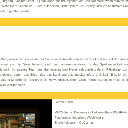
Ninjutsu, Genjutsu oder Taijutsu. Jede hat ihre eigenen Vor- und Nachteile, wenn man sie m
er verbessern, indem sie 8 Tore aufsperren. Hinter jedem Tor verbirgt sich ein bestimmtes Att
pielern geöffnet werden.
-Welt, reisen die Spieler auf der Suche nach Abenteuern durch das Land und erfüllen ansp
einen aus der Serie bekannt sind, zum anderen exklusiv für das Spiel entwickelt wu
nja darin, ihr eigenes Team aus abenteuerlustigen Ninjas aufzustellen, deren Fähigkeiten zu t
tten und gegen das Böse, das das Land bedroht, anzukämpfen. Unlimited Ninja ist ein 
tus-Möglichkeit, das ohne die Notwendigkeit, einen Client herunterladen zu müssen, di
spielt werden kann.
Bleach Online
MMO-Genre: Kostenloses Heldenaufbau-MMORPG
Plattformverfügbarkeit: Webbrowser
Entwickelt durch: GoGames