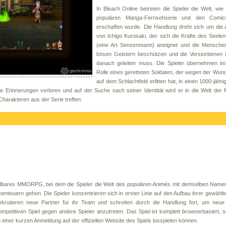
In Bleach Online betreten die Spieler die Welt, wie 
populären Manga-Fernsehserie und den Comic
erschaffen wurde. Die Handlung dreht sich um die 
von Ichigo Kurosaki, der sich die Kräfte des Seel
(eine Art Sensenmann) aneignet und die Mensche
bösen Geistern beschützen und die Verstorbenen 
danach geleiten muss. Die Spieler übernehmen im 
Rolle eines geretteten Soldaten, der wegen der Wund
auf dem Schlachtfeld erlitten hat, in einen 1000-jähri
ine Erinnerungen verloren und auf der Suche nach seiner Identität wird er in die Welt de
Charakteren aus der Serie treffen.
ielbares MMORPG, bei dem die Spieler die Welt des populären Animés mit demselben Namen
benteuern gehen. Die Spieler konzentrieren sich in erster Linie auf den Aufbau ihrer gewählt
 rekrutieren neue Partner für ihr Team und schreiten durch die Handlung fort, um neue
kompetitiven Spiel gegen andere Spieler anzutreten. Das Spiel ist komplett browserbasiert, 
einer kurzen Anmeldung auf der offiziellen Website des Spiels losspielen können.