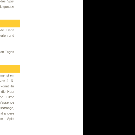
 das Spiel
ie genutzt
de. Darin
perion und
ten Tages
ne ist ein
 von J. R.
 könnt ihr
 die Haut
nd Filme
mfassende
sstränge,
nd andere
em Spiel