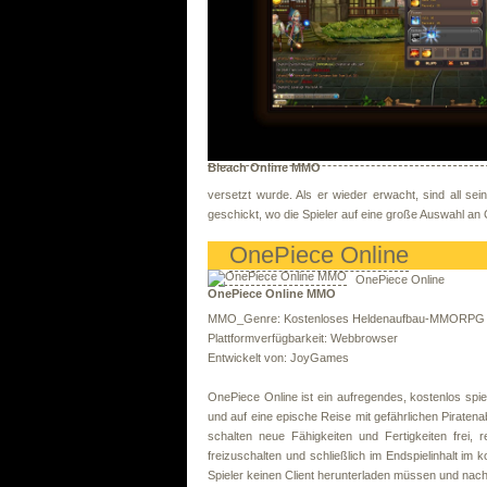
Bleach Online MMO
versetzt wurde. Als er wieder erwacht, sind all se
geschickt, wo die Spieler auf eine große Auswahl an 
OnePiece Online
OnePiece Online
OnePiece Online MMO
MMO_Genre: Kostenloses Heldenaufbau-MMORPG
Plattformverfügbarkeit: Webbrowser
Entwickelt von: JoyGames
OnePiece Online ist ein aufregendes, kostenlos sp
und auf eine epische Reise mit gefährlichen Piratena
schalten neue Fähigkeiten und Fertigkeiten frei,
freizuschalten und schließlich im Endspielinhalt im 
Spieler keinen Client herunterladen müssen und nach 