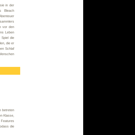
sie in der
s Bleach
Abenteuer
ensammlers
n vor den
ins Leben
Spiel die
en, die er
gen Schlaf
r Menschen
 betreten
en Klasse,
 Features
sodass die