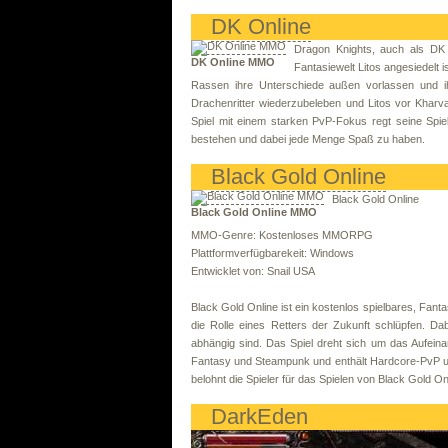
DK Online
Dragon Knights, auch als DK O
DK Online MMO
Fantasiewelt Litos angesiedelt
Rassen ihre Unterschiede außen vorlassen und ih
Drachenritter wiederzubeleben und Litos vor Khar
Spiel mit einem starken PvP-Fokus regt seine Sp
bestehen und dabei jede Menge Spaß zu haben.
Black Gold Online
Black Gold Online
Black Gold Online MMO
MMO-Genre: Kostenloses MMORPG
Plattformverfügbarekeit: Windows
Entwicklet von: Snail USA
Black Gold Online ist ein kostenlos spielbares, Fant
die Rolle eines Retters der Zukunft schlüpfen. Da
abhängig sind. Das Spiel dreht sich um das Aufeina
Fantasy und Steampunk und enthält Hardcore-PvP un
belohnt die Spieler für das Spielen von Black Gold On
DarkEden