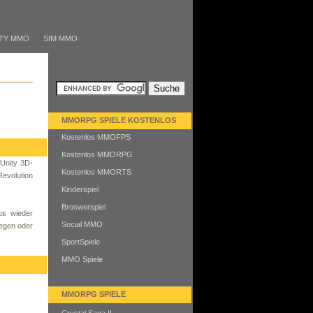
TY MMO
SIM MMO
MMORPG SPIELE KOSTENLOS
Kostenlos MMOFPS
Kostenlos MMORPG
 Unity 3D-
Kostenlos MMORTS
Revolution
Kinderspiel
Broswerspiel
us wieder
Social MMO
iegen oder
SportSpiele
MMO Spiele
MMORPG SPIELE