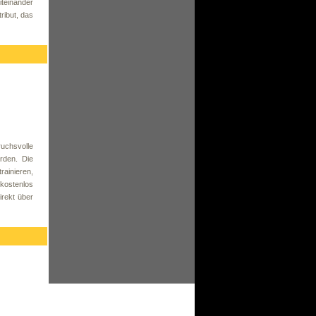
iteinander
ribut, das
ruchsvolle
rden. Die
rainieren,
kostenlos
rekt über