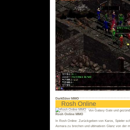
DarkEden MMO
Rosh Online
Von Galaxy Gate und gezündet
Rosh Online MMO
In Rosh Online: Zurückgeben von Karos, Spieler schl
Asmara zu brechen und ultimativen Glanz von der m