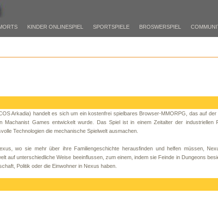
MORTS
KINDER ONLINESPIEL
SPORTSPIELE
BROSWERSPIEL
COMMUNI
 (COS Arkadia) handelt es sich um ein kostenfrei spielbares Browser-MMORPG, das auf der
n Machanist Games entwickelt wurde. Das Spiel ist in einem Zeitalter der industriellen 
svolle Technologien die mechanische Spielwelt ausmachen.
 Nexus, wo sie mehr über ihre Familiengeschichte herausfinden und helfen müssen, Nex
welt auf unterschiedliche Weise beeinflussen, zum einem, indem sie Feinde in Dungeons bes
schaft, Politik oder die Einwohner in Nexus haben.