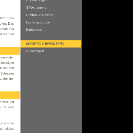
Crystal Saga II
SAOs Legend
Conflict Of Nations
 durch das
Big Bang Empire
pfen. Das
können aus
Barbarians
sst werden
MMORPG GEWINNSPIEL
Gewinnspiel
verwinter
diejenigen
en bei den
 Schätzen
Asche der
enfrei und
und Quest-
rtschritte
scheiden,