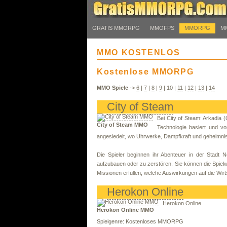
GRATIS MMORPG
MMOFPS
MMORPG
M
MMO KOSTENLOS
Kostenlose MMORPG
MMO Spiele
->
6
|
7
|
8
|
9
|
10
|
11
|
12
|
13
|
14
City of Steam
Bei City of Steam: Arkadia
City of Steam MMO
Technologie basiert und vo
angesiedelt, wo Uhrwerke, Dampfkraft und geheimni
Die Spieler beginnen ihr Abenteuer in der Stadt
aufzubauen oder zu zerstören. Sie können die Spiel
Missionen erfüllen, welche Auswirkungen auf die Wirt
Herokon Online
Herokon Online
Herokon Online MMO
Spielgenre: Kostenloses MMORPG