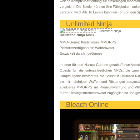
welche Kampfkunstrichtung sie einschlagen möchten, 
vergleicht. Die Spieler können ihre Fähigkeiten weit
verstärkt wird. Alle 10 Levels kann ein Tor von den S
Unlimited Ninja
Unlimited Ninja
Unlimited Ninja MMO
MMO-Genre: Kostenloses MMORPG
Plattformverfügbarkeit: Webbrowser
Entwickelt durch: IceGames
In einer für den Naruto-Cartoon geschaffenen Animé
Quests für die unterschiedlichen NPCs, die zum 
Hauptaufgabe besteht für die Spieler in Unlimited Ni
sie mit mächtigen Waffen und Rüstungen auszusta
spielbares MMORPG mit Premiumwährung und VIP-Sta
euren Lieblingsinternetbrowser zugänglich ist und ge
Bleach Online