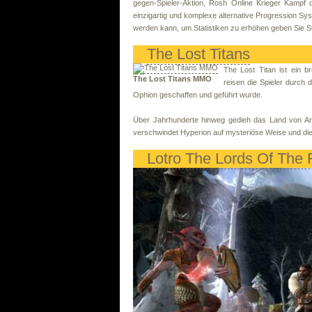
gegen-Spieler-Aktion, Rosh Online Krieger Kampf do
einzigartig und komplexe alternative Progression Sys
werden kann, um Statistiken zu erhöhen geben Sie 
The Lost Titans
The Lost Titan ist ein 
The Lost Titans MMO
reisen die Spieler durch
Ophion geschaffen und geführt wurde.
Über Jahrhunderte hinweg gedieh das Land von Ari
verschwindet Hyperion auf mysteriöse Weise und die 
Lotro The Lords Of The 