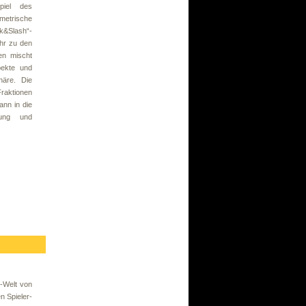
spiel des
etrische
k&Slash“-
ehr zu den
n mischt
spekte und
häre. Die
Fraktionen
ann in die
rung und
y-Welt von
n Spieler-