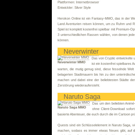
Plattformen: Internetbrowser
Entwickler: Silver Style
Herokon Online ist ein Fantasy-MMO, das in der We
Land Aventurien reisen können, um zu Ruhm und Re
Spiel ist komplett kostenfrei spielbar mit Premium-O
3 unterschiedlichen Rassen wählen, von denen jede 4
können.
Neverwinter
Das von Cryptic entwickelte
Neverwinter MMO
ist ein kostenfrei spielbare
warten, die mutig genug sind, diese fesselnde Welt
belagerten Stadtmauern bis hin zu den unterirdis
machen und dabei eine der beliebtesten Städte d
Zerstörung wiederaufersteht.
Naruto Saga
Das um den beliebten Animé-C
Naruto Saga MMO
ohne Client-Download sofort 
basierte Abenteuer, die euch durch die im Cartoon prä
Quests sind ein Schlüsselelement in Naruto Saga, vi
machen, sodass es immer etwas Neues gibt, auf da