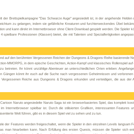
lt der Brettspielkampagne "Das Schwarze Auge" angesiedelt ist, in der angehende Helden
ichtum zu gelangen, indem sie gefährliche Kreaturen und furchterweckendes Übel bekäm
ption und kann direkt im Internetbrowser ohne Client-Download gespielt werden. Die Spieler 
 spielbare Professionen (Klassen) bietet, die mit Talenten und Spezialfertigkeiten angepa
 und auf den berühmten Vergessenen Reichen der Dungeons & Dragons-Reihe basierende Ne
s Action-MMORPG, in dem epische Geschichten, Action-Kampf und klassisches Rollenspiel auf 
 zu betreten. Ihr könnt unzählige Abenteuer an unterschiedlichen Orten erleben: Angefang
chen Gängen könnt ihr euch auf die Suche nach vergessenen Geheimnissen und verlorenen
er Vergessenen Reiche aus Dungeons & Dragons erkunden und verteidigen, die aus der 
artoon Naruto angesiedelte Naruto Saga ist ein browserbasiertes Spiel, das komplett kost
im Internetbrowser spielbar ist. Durch die stilisierten Grafiken, interessanten Features 
sentierte Welt führen, gibt es in diesem Spiel viel zu sehen und zu tun.
ele der Features werden freigeschaltet, wenn die Spieler in den einzelnen Levels langsam Fo
s man hinarbeiten kann. Nach Erfüllung des ersten Quests, müssen die Spieler sich ent