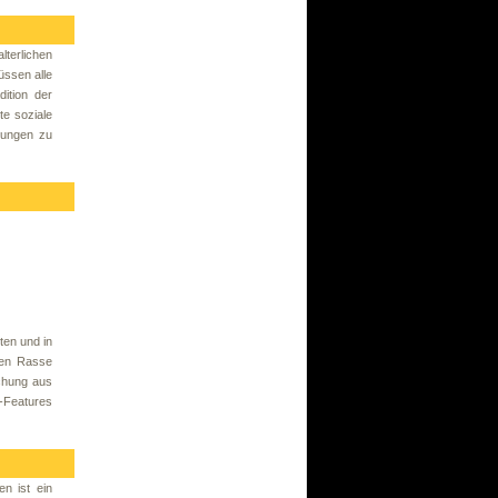
terlichen
üssen alle
ition der
e soziale
rungen zu
ten und in
ten Rasse
schung aus
-Features
n ist ein