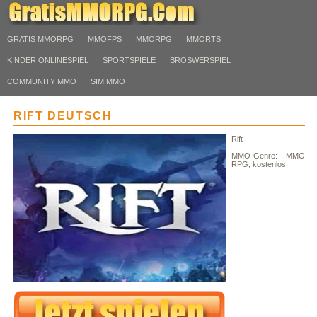
GRATIS MMORPG
MMOFPS
MMORPG
MMORTS
KINDER ONLINESPIEL
SPORTSPIELE
BROSWERSPIEL
COMMUNITY MMO
SIM MMO
RIFT DEUTSCH
Rift
MMO-Genre: MMO
RPG, kostenlos