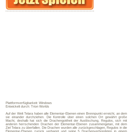
Plattformverfügbarkeit: Windows
Entwickelt durch: Trion Worlds
Auf der Welt Telara haben alle Elementar-Ebenen einen Brennpunkt erreicht, an dem
sie einander durchziehen. Die Kontrolle über einen solchen Ort gewährt große
Macht, deshalb hat sich die Drachengottheit der Auslöschung, Regulos, sich mit
anderen herrschenden Drachen der Elementar-Ebenen zusammengetan, mit dem
Ziel Telara zu überfallen. Die Drachen wurden alle zurückgeschlagen, Regulos in die
Elementar-Ebenen zurück verbannt und seine 5 Drachenverbündeten in einem