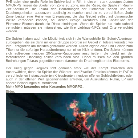
PvE spielt eine große Rolle im Spielverlauf in Rift; in diesem stark questgestützten
MMORPG reisen die Spieler von Zone zu Zone, um die Risse, die Spalte im Raum-
Zeit-Kontinuum, die Telara den Bedrohungen der Elementar-Ebenen und der
Drachengottheiten aussetzen, ausfindig zu machen und sie zu verschließen. Jede
Zone besitzt eine Reihe von Ereignissen, die das Gebiet selbst auf dynamische
Weise verändern können, bei denen riesige Kreaturen und Konstrukte der
Elementar-Ebenen durch die Risse eindringen. Wenn die Spieler sie nicht schnell
vernichten, müssen sie mitansehen, wie ihre Lieblings-NPCs und Orte vernichtet
werden.
Die Spieler haben auch die Möglichkeit sich in die Wartschleife für Sofort-Abenteuer
zu begeben, die sie dann mit einer Gruppe sofort in ein Gebiet in Teleara versetzt, wo
ihre Fertigkeiten am meisten gebraucht werden. Durch eigene Ziele und Feinde zum
Töten ist die sofortige Herausforderung nur einen Klick entfernt. Die Spieler können
sich außerdem riesigen 20-Spieler-Raubzügen anschließen, die direkt mit der
fortlaufenden Handlung selbst verbunden sind. Dabei müssen sie den größten
Bedrohungen Telaras gegenübertreten, darunter die Drachengötter des Blutsturms.
Der Krieg gegen Regulos tobt genauso stark wie der Kampf zwischen den
Auserwählten, denn die Spieler der Wächter- und Zweifler-Fraktion können im PvP in
verschiedenen instanzbasierten Kriegsfronten, riesigen offenen Schlachtfeldern, oder
auch in der offenen Welt gegeneinander antreten, um Ausrüstung, Ruhm, EP und
andere Belohnungen zu verdienen.
Mehr
MMO kostenlos
oder
Kostenlos MMORPG
.
Bilder: