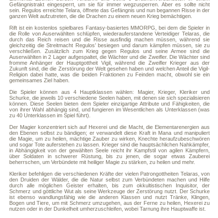
Gefängnistrakt eingesperrt, um sie für immer wegzusperren. Aber es sollte nicht
sein. Regulos erreichte Telara, öffnete das Gefängnis und nun begannen Risse in der
ganzen Welt aufzutreten, die die Drachen zu einem neuen Krieg bemächtigen.
Rift ist ein kostenlos spielbares Fantasy-basiertes MMORPG, bei dem die Spieler in
die Rolle von Auserwählten schlüpfen, wiederauferstandene Verteidiger Telaras, die
durch das Reich reisen und die Risse ausfindig machen müssen, während sie
gleichzeitig die Streitmacht Regulos’ besiegen und darum kämpfen müssen, sie zu
verschließen. Zusätzlich zum Krieg gegen Regulos und seine Armee sind die
Auserwählten in 2 Lager aufgespaltet, die Wächter und die Zweifler. Die Wächter sind
fromme Anhänger der Hauptgottheit Vigil, während die Zweifler Krieger aus der
Zukunft sind, die die Zerstörung der Welt gesehen haben und welchen Anteil die Vigil-
Religion dabei hatte, was die beiden Fraktionen zu Feinden macht, obwohl sie ein
gemeinsames Ziel haben.
Die Spieler können aus 4 Hauptklassen wählen: Magier, Krieger, Kleriker und
Schurke, die jeweils 10 verschiedene Seelen haben, mit denen sie sich spezialisieren
können. Diese Seelen bieten dem Spieler einzigartige Attribute und Fähigkeiten, die
von ihrer Wahl abhängig sind, und fungieren im Wesentlichen als Unterklassen (was
zu 40 Unterklassen im Spiel führt).
Der Magier konzentriert sich auf Hexerei und die Macht, die Elementarenergien aus
den Ebenen selbst zu bändigen; er verwandelt diese Kraft in Mana und manipuliert
die Magie, um zu heilen, mächtige Zauber zu wirken, Knechte heraufzubeschwören
und sogar Tote auferstehen zu lassen. Krieger sind die hauptsächlichen Nahkämpfer,
in Abhängigkeit von der gewählten Seele reicht ihr Kampfstil von agilen Kämpfern,
über Soldaten in schwerer Rüstung, bis zu jenen, die sogar etwas Zauberei
beherrschen, um Verbündete mit heiliger Magie zu stärken, zu heilen und mehr.
Kleriker befehligen die verschiedenen Kräfte der vielen Patrongottheiten Telaras, von
den Druiden der Wälder, die die Natur selbst zum Verbündeten machen und Hilfe
durch alle möglichen Geister erhalten, bis zum okkultistischen Inquisitor, der
Schmerz und göttliche Wut als seine Werkzeuge der Zerstörung nutzt. Der Schurke
ist ebenso wandlungsfähig wie die anderen Klassen und nutzt Tränke, Klingen,
Bogen und Tiere, um mit Schmerz umzugehen, aus der Ferne zu heilen, Hexerei zu
nutzen oder in der Dunkelheit umherzuschleifen, wobei Tarnung ihre Hauptwaffe ist.