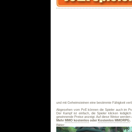
und mit Geheimsteinen eine bestimmte Fähigkeit ver
Abgesehen vom PvE können die Spieler auch im PvP
Der Kampf ist einfach, die Spieler klicken ledigli
gewinnende Preise anzeigt. Auf diese Weise werden a
Mehr
MMO kostenlos
oder
Kostenlos MMORPG
.
Bilder: