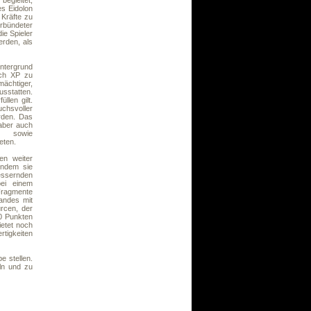
begleitet,
es Eidolon
 Kräfte zu
erbündeter
ie Spieler
erden, als
ntergrund
ich XP zu
ächtiger,
sstatten.
llen gilt.
chsvoller
rden. Das
aber auch
, sowie
eten.
en weiter
 indem sie
essernden
bei einem
Fragmente
tandes mit
rcen, der
00 Punkten
ietet noch
tigkeiten
 stellen.
eln und zu