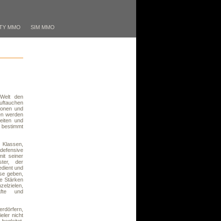
TY MMO
SIM MMO
Welt den
uftauchen
monen und
en werden
eiten und
 bestimmt
 Klassen,
 defensive
mit seiner
ster, der
dient und
sse geben,
e Stärken
zelzielen,
räfte und
erdörfern,
ler nicht