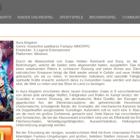
MORTS
KINDER ONLINESPIEL
SPORTSPIELE
BROSWERSPIEL
COMMUNI
Aura Kingdom
Genre: Kostenfrei spielbares Fantasy-MMORPG
Entwickler: X-Legend Entertainment
Platformen: Windows
Durch die Abwesenheit von Gaias Helden Reinhardt und Suna, ist die 
Bedrohungen, welche die beiden stets abgewendet hatten, ausgeliefert. Das A
eines unbekannten Ritters in schwarzer Rüstung und seiner Armee aus Dä
nekrotischen Kreaturen bringt die Welt wieder einmal in Gefahr und neue Held
gebraucht, um sie zu retten. In bestimmten Individuen sind spezielle Fähigk
spirituelle Kräfte erwacht, wodurch diese zu Gesandten Gaias werden und dazu
sind, die Welt zu retten und das Böse im Land zu besiegen.
In Aura Kingdom erscheinen diese neuen Gesandten Gaias in 8 verschiedenen
von denen jede einmalige Waffen, Fähigkeiten und Rollen im Kampf besitzt: der
Guardian in starker Rüstung, der akrobatische, flinke Duellist, der Ravager 
gigantischen Axt, der Elementarzauberer, der geheimnisvolle Hexenmei
charismatische, ermutigende Barde, der Grenadier, der mechanische Kanonen be
mit Doppelwaffen ausgestattete Gunslinger. Außerdem soll es noch eine 9. Kla
um die noch ein großes Geheimnis gemacht wird. Jede Klasse hat verschieden
und Schwächen, die bei der Klassenwahl ersichtlich sind und als Effektivität bei Ein
Flächenschaden, Verteidigungsfähigkeiten, Ausweichtaktiken, Heilungsk
Unterstützung angezeigt werden.
Bei der Erkundung der riesigen, wunderschönen Welt mit ihren charmanten Fisch
lebendigen Fantasy-Umgebungen und großen, belebten Städten müssen die Spie