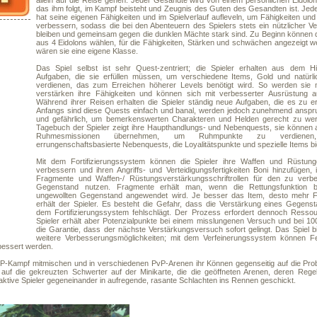
allein auf die Reise gehen. Jeder Gesandte wird von einem persönlichen Eidolon 
das ihm folgt, im Kampf beisteht und Zeugnis des Guten des Gesandten ist. Jed
hat seine eigenen Fähigkeiten und im Spielverlauf aufleveln, um Fähigkeiten und
verbessern, sodass die bei den Abenteuern des Spielers stets ein nützlicher V
bleiben und gemeinsam gegen die dunklen Mächte stark sind. Zu Beginn können d
aus 4 Eidolons wählen, für die Fähigkeiten, Stärken und schwächen angezeigt w
wären sie eine eigene Klasse.
Das Spiel selbst ist sehr Quest-zentriert; die Spieler erhalten aus dem Hi
Aufgaben, die sie erfüllen müssen, um verschiedene Items, Gold und natürl
verdienen, das zum Erreichen höherer Levels benötigt wird. So werden sie m
verstärken ihre Fähigkeiten und können sich mit verbesserter Ausrüstung au
Während ihrer Reisen erhalten die Spieler ständig neue Aufgaben, die es zu erfü
Anfangs sind diese Quests einfach und banal, werden jedoch zunehmend anspru
und gefährlich, um bemerkenswerten Charakteren und Helden gerecht zu we
Tagebuch der Spieler zeigt ihre Haupthandlungs- und Nebenquests, sie können 
Ruhmesmissionen übernehmen, um Ruhmpunkte zu verdienen
errungenschaftsbasierte Nebenquests, die Loyalitätspunkte und spezielle Items bi
Mit dem Fortifizierungssystem können die Spieler ihre Waffen und Rüstung
verbessern und ihren Angriffs- und Verteidigungsfertigkeiten Boni hinzufügen,
Fragmente und Waffen-/ Rüstungsverstärkungsschriftrollen für den zu verb
Gegenstand nutzen. Fragmente erhält man, wenn die Rettungsfunktion 
ungewollten Gegenstand angewendet wird. Je besser das Item, desto mehr 
erhält der Spieler. Es besteht die Gefahr, dass die Verstärkung eines Gegens
dem Fortifizierungssystem fehlschlägt. Der Prozess erfordert dennoch Ressou
Spieler erhält aber Potenzialpunkte bei einem misslungenen Versuch und bei 1
die Garantie, dass der nächste Verstärkungsversuch sofort gelingt. Das Spiel b
weitere Verbesserungsmöglichkeiten; mit dem Verfeinerungssystem können Fer
bessert werden.
-Kampf mitmischen und in verschiedenen PvP-Arenen ihr Können gegenseitig auf die Probe
ch auf die gekreuzten Schwerter auf der Minikarte, die die geöffneten Arenen, deren Reg
ktive Spieler gegeneinander in aufregende, rasante Schlachten ins Rennen geschickt.