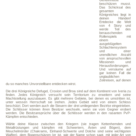
Geheimnisse
beschützen musst.
Das Schicksal des
gesamten
Königreiches liegt in
deinen Händen!
Entdecke die Welt
von 4 Story und
werde Teil des
berauschenden
Rollenspiels mit
einem
ausgeklügelten
Schlachtensystem
und einer
unendlichen Anzahl
von anspruchsvollen
Missionen und
Herausforderungen.
Und versäume auf
gar keinen Fall die
unglaublichen
Zeitreisen, auf denen
du so manches Unvorstellbare entdecken wirst.
Die drei Königreiche Defugel, Croxion und Broa sind auf dem Kontinent von Iveria zu
finden. Jedes Königreich versucht sein Territorium zu erweitern und seine
Machtstellung auszubauen. Es gibt mehrere Gebiete, bei denen es umstritten ist,
unter wessen Herrschaft sie stehen. Jedes Gebiet wird von einem Schloss
beschützt. Dort werden auch die Steuern der drei umliegenden Bezirke eingetrieben.
Die Schlösser können ihren Besitzer wechseln, wenn sie vom Gegner erobert
werden. Die Besitzansprüche über die Schlösser werden in den rasanten PvP-
Kämpfen entschieden.
Wähle deine Klasse zwischen den Kriegern (sie tragen Kettenhemden und
Metallrüstungen und kämpfen mit Schwertern, Äxten und Bögen), dem
Meuchelmörder (Chakrams, Einhand-Schwerte und Dolche sind seine wichtigsten
Waffen), dem Bogenschützen (er ist, wie der Name schon sagt, mit jeder Art von