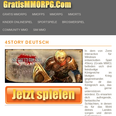
GRATIS MMORPG
MMOFPS
MMORPG
MMORTS
KINDER ONLINESPIEL
SPORTSPIELE
BROSWERSPIEL
COMMUNITY MMO
SIM MMO
4STORY DEUTSCH
In dem von Zemi
Interactive für
Windows
entwickelten Spiel
4Story (Gratis MMO)
befinden sich drei
feindselige
Königreiche im
blutigen Krieg
gegeneinander.
Suche dir das
Königreich aus, das
du gerne
unterstützen
würdest. Es erwarten
dich aufregende,
fantastische
Schlachten, in denen
du für das Wohl
deines Landes
sorgen und deren