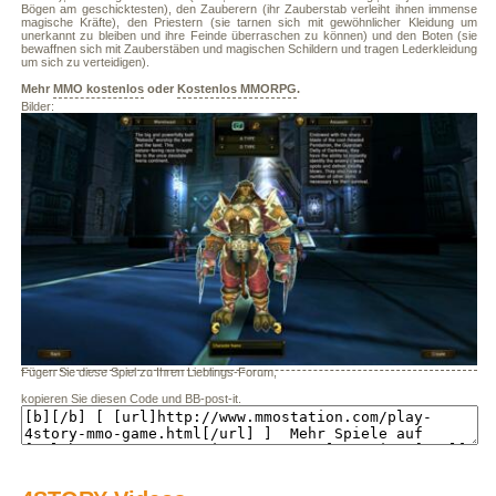
Bögen am geschicktesten), den Zauberern (ihr Zauberstab verleiht ihnen immense
magische Kräfte), den Priestern (sie tarnen sich mit gewöhnlicher Kleidung um
unerkannt zu bleiben und ihre Feinde überraschen zu können) und den Boten (sie
bewaffnen sich mit Zauberstäben und magischen Schildern und tragen Lederkleidung
um sich zu verteidigen).
Mehr
MMO kostenlos
oder
Kostenlos MMORPG
.
Bilder:
Fügen Sie diese Spiel zu Ihren Lieblings-Forum,
kopieren Sie diesen Code und BB-post-it.